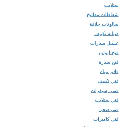
ستلايت
شفاطات مطابخ
صالونات حلاقة
صيانة تكييف
غسيل سيارات
فتح ابواب
فتح سيارة
فلاتر مياه
فني تكييف
فني رسيفرات
فني ستلايت
فني صحي
فني كاميرات