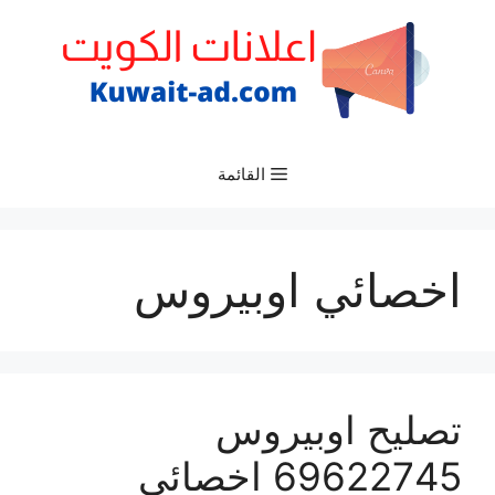
نتقل
لى
لمحتوى
القائمة
اخصائي اوبيروس
تصليح اوبيروس
69622745 اخصائي