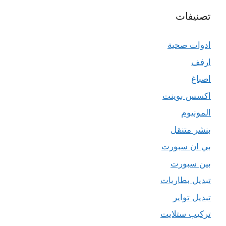
تصنيفات
ادوات صحية
ارفف
اصباغ
اكسس بوينت
المونيوم
بنشر متنقل
بي ان سبورت
بين سبورت
تبديل بطاريات
تبديل تواير
تركيب ستلايت