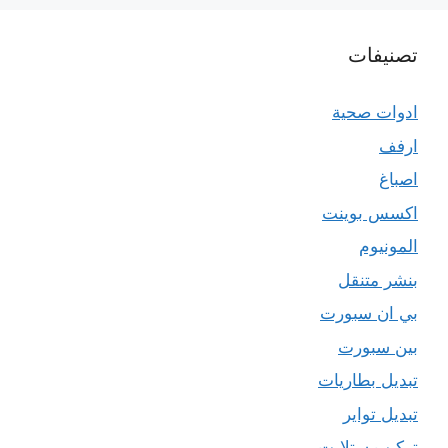
تصنيفات
ادوات صحية
ارفف
اصباغ
اكسس بوينت
المونيوم
بنشر متنقل
بي ان سبورت
بين سبورت
تبديل بطاريات
تبديل تواير
تركيب ستلايت