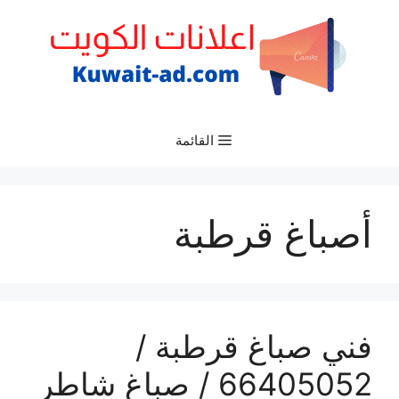
نتقل
لى
لمحتوى
القائمة
أصباغ قرطبة
فني صباغ قرطبة /
66405052 / صباغ شاطر