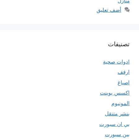
منازل
أضف تعليق
تصنيفات
ادوات صحية
ارفف
اصباغ
اكسس بوينت
المونيوم
بنشر متنقل
بي ان سبورت
بين سبورت