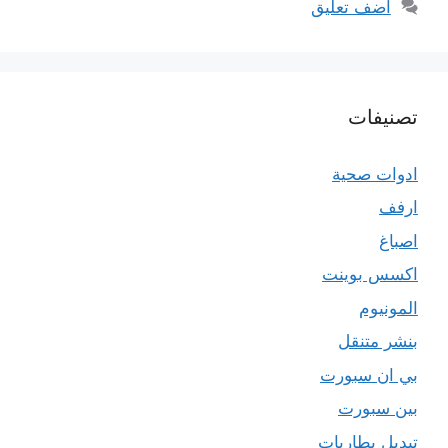
أضف تعليق
تصنيفات
ادوات صحية
ارفف
اصباغ
اكسس بوينت
المونيوم
بنشر متنقل
بي ان سبورت
بين سبورت
تبديل بطاريات