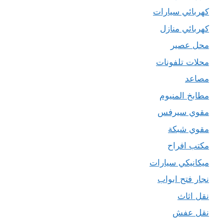
كهربائي سيارات
كهربائي منازل
محل عصير
محلات تلفونات
مصاعد
مطابخ المنيوم
مقوي سيرفس
مقوي شبكة
مكتب افراح
ميكانيكي سيارات
نجار فتح ابواب
نقل اثاث
نقل عفش