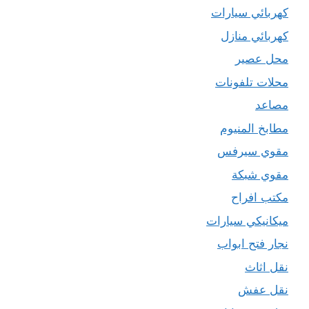
كهربائي سيارات
كهربائي منازل
محل عصير
محلات تلفونات
مصاعد
مطابخ المنيوم
مقوي سيرفس
مقوي شبكة
مكتب افراح
ميكانيكي سيارات
نجار فتح ابواب
نقل اثاث
نقل عفش