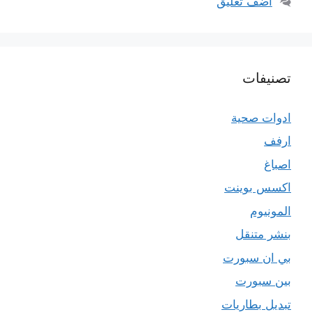
أضف تعليق
تصنيفات
ادوات صحية
ارفف
اصباغ
اكسس بوينت
المونيوم
بنشر متنقل
بي ان سبورت
بين سبورت
تبديل بطاريات