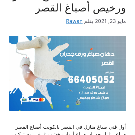
ورخيص أصباغ القصر
مايو 23, 2021
بقلم
Rawan
أول فني صباغ منازل في القصر بالكويت أصباغ القصر
صباغ منازل جدران صباغ أبواب خشب غرف نوم تركيب