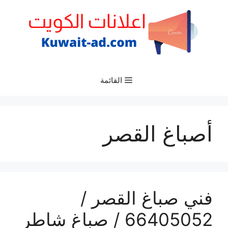
نتقل
لى
لمحتوى
القائمة
أصباغ القصر
فني صباغ القصر /
66405052 / صباغ شاطر