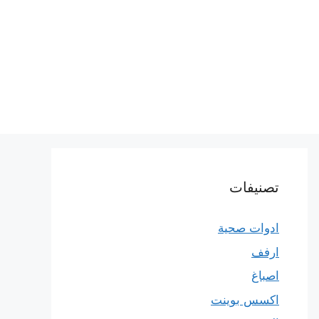
تصنيفات
ادوات صحية
ارفف
اصباغ
اكسس بوينت