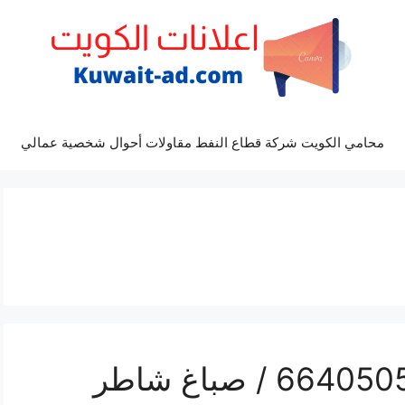
محامي الكويت شركة قطاع النفط مقاولات أحوال شخصية عمالي
فني صباغ الضباعية / 66405052 / صباغ شاطر