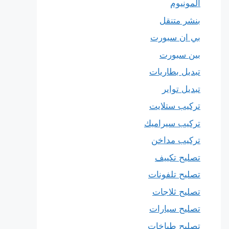
المونيوم
بنشر متنقل
بي ان سبورت
بين سبورت
تبديل بطاريات
تبديل تواير
تركيب ستلايت
تركيب سيراميك
تركيب مداخن
تصليح تكييف
تصليح تلفونات
تصليح ثلاجات
تصليح سيارات
تصليح طباخات