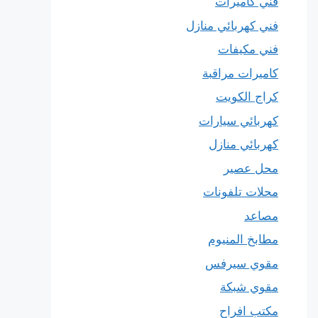
فني كاميرات
فني كهربائي منازل
فني مكيفات
كاميرات مراقبة
كراج الكويت
كهربائي سيارات
كهربائي منازل
محل عصير
محلات تلفونات
مصاعد
مطابخ المنيوم
مقوي سيرفس
مقوي شبكة
مكتب افراح