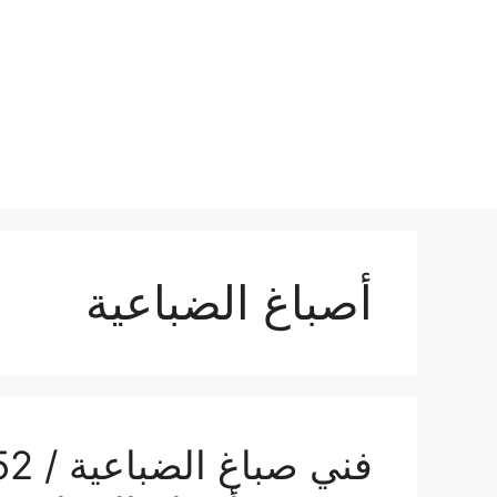
نتقل
لى
لمحتوى
أصباغ الضباعية