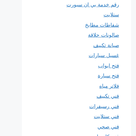
رقم خدمة بي ان سبورت
ستلايت
شفاطات مطابخ
صالونات حلاقة
صيانة تكييف
غسيل سيارات
فتح ابواب
فتح سيارة
فلاتر مياه
فني تكييف
فني رسيفرات
فني ستلايت
فني صحي