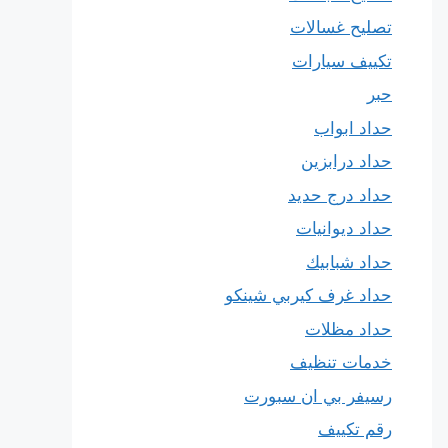
تصليح غسالات
تكييف سيارات
حبر
حداد ابواب
حداد درابزين
حداد درج حديد
حداد ديوانيات
حداد شبابيك
حداد غرف كيربي شينكو
حداد مظلات
خدمات تنظيف
رسيفر بي ان سبورت
رقم تكييف