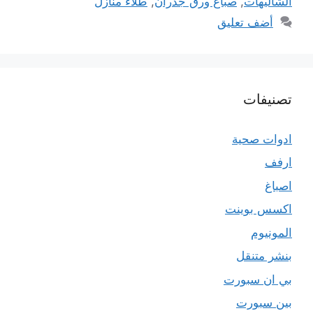
الشاليهات
,
صباغ ورق جدران
,
طلاء منازل
أضف تعليق
تصنيفات
ادوات صحية
ارفف
اصباغ
اكسس بوينت
المونيوم
بنشر متنقل
بي ان سبورت
بين سبورت