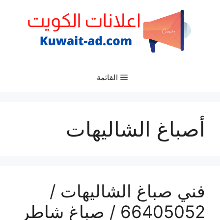
نتقل
لى
لمحتوى
القائمة
أصباغ الشاليهات
فني صباغ الشاليهات /
66405052 / صباغ شاطر