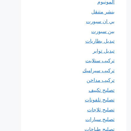
المونيوم
بنشر متنقل
بي ان سبورت
بين سبورت
تبديل بطاريات
تبديل تواير
تركيب ستلايت
تركيب سيراميك
تركيب مداخن
تصليح تكييف
تصليح تلفونات
تصليح ثلاجات
تصليح سيارات
تصليح طباخات