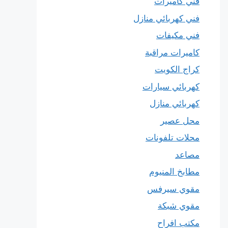
فني كاميرات
فني كهربائي منازل
فني مكيفات
كاميرات مراقبة
كراج الكويت
كهربائي سيارات
كهربائي منازل
محل عصير
محلات تلفونات
مصاعد
مطابخ المنيوم
مقوي سيرفس
مقوي شبكة
مكتب افراح