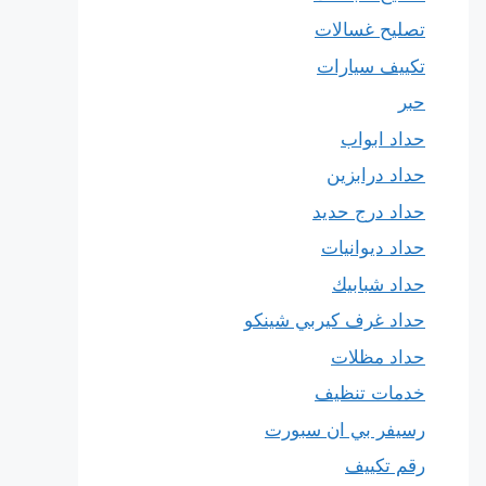
تصليح غسالات
تكييف سيارات
حبر
حداد ابواب
حداد درابزين
حداد درج حديد
حداد ديوانيات
حداد شبابيك
حداد غرف كيربي شينكو
حداد مظلات
خدمات تنظيف
رسيفر بي ان سبورت
رقم تكييف