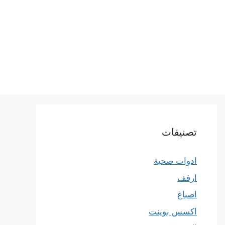
تصنيفات
ادوات صحية
ارفف
اصباغ
اكسس بوينت