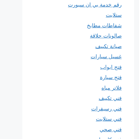
رقم خدمة بي ان سبورت
ستلايت
شفاطات مطابخ
صالونات حلاقة
صيانة تكييف
غسيل سيارات
فتح ابواب
فتح سيارة
فلاتر مياه
فني تكييف
فني رسيفرات
فني ستلايت
فني صحي