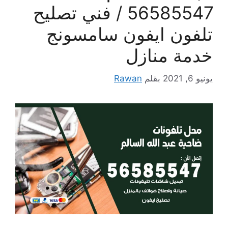
56585547 / فني تصليح
تلفون ايفون سامسونج
خدمة منازل
يونيو 6, 2021
بقلم
Rawan