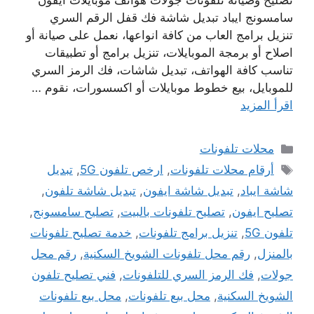
تصليح وصيانة تلفونات جولات هواتف موبايلات ايفون
سامسونج ايباد تبديل شاشة فك قفل الرقم السري
تنزيل برامج العاب من كافة انواعها، نعمل على صيانة أو
اصلاح أو برمجة الموبايلات، تنزيل برامج أو تطبيقات
تناسب كافة الهواتف، تبديل شاشات، فك الرمز السري
للموبايل، بيع خطوط موبايلات أو اكسسورات، نقوم …
اقرأ المزيد
التصنيفات
محلات تلفونات
الوسوم
أرقام محلات تلفونات
,
ارخص تلفون 5G
,
تبديل
شاشة ايباد
,
تبديل شاشة ايفون
,
تبديل شاشة تلفون
,
تصليح ايفون
,
تصليح تلفونات بالبيت
,
تصليح سامسونج
,
تلفون 5G
,
تنزيل برامج تلفونات
,
خدمة تصليح تلفونات
بالمنزل
,
رقم محل تلفونات الشويخ السكنية
,
رقم محل
جولات
,
فك الرمز السري للتلفونات
,
فني تصليح تلفون
الشويخ السكنية
,
محل بيع تلفونات
,
محل بيع تلفونات