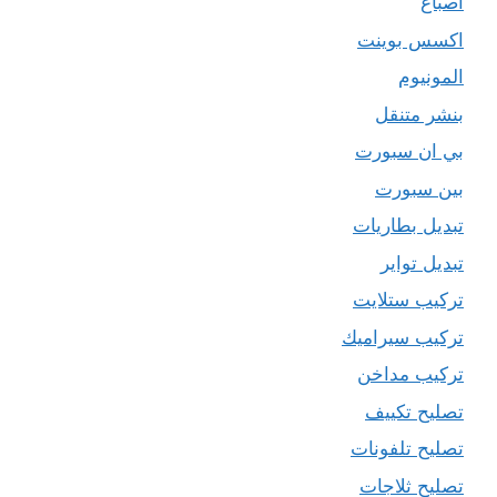
اصباغ
اكسس بوينت
المونيوم
بنشر متنقل
بي ان سبورت
بين سبورت
تبديل بطاريات
تبديل تواير
تركيب ستلايت
تركيب سيراميك
تركيب مداخن
تصليح تكييف
تصليح تلفونات
تصليح ثلاجات