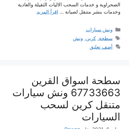
الصحراوية و خدمات السحب الاليات الثقيلة والعادية
وخدمات بنشر متنقل لصيانة …
اقرأ المزيد
التصنيفات
ونش سيارات
الوسوم
سطحة
,
كرين
,
ونش
أضف تعليق
سطحة اسواق القرين
67733663 ونش سيارات
متنقل كرين لسحب
السيارات