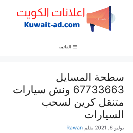
نتقل
لى
لمحتوى
القائمة
سطحة المسايل
67733663 ونش سيارات
متنقل كرين لسحب
السيارات
يوليو 6, 2021
بقلم
Rawan