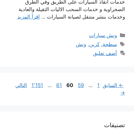
خدمات انقاذ السيارات على الطريق وفي الطرق
الصحراوية و خدمات السحب الاليات الثقيلة والعادية
وخدمات بنشر متنقل لصيانة السيارات …
اقرأ المزيد
التصنيفات
ونش سيارات
الوسوم
سطحة
,
كرين
,
ونش
أضف تعليق
Page
Page
Page
Page
Page
←
السابق
1
…
59
60
61
…
1٬151
التالي
→
تصنيفات