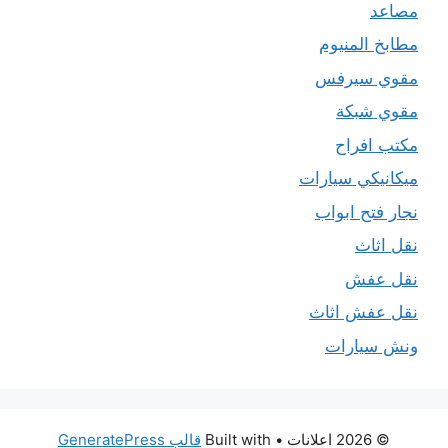
مصاعد
مطابخ المنيوم
مقوي سيرفس
مقوي شبكة
مكتب افراح
ميكانيكي سيارات
نجار فتح ابواب
نقل اثاث
نقل عفش
نقل عفش اثاث
ونش سيارات
© 2026 اعلانات
• Built with
قالب GeneratePress