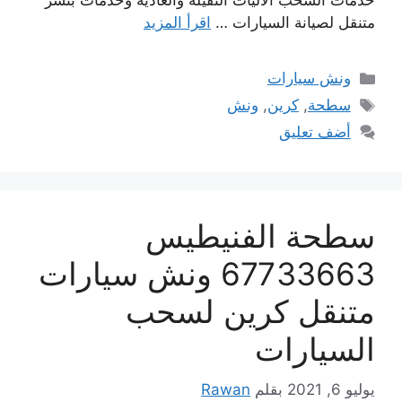
خدمات السحب الاليات الثقيلة والعادية وخدمات بنشر
متنقل لصيانة السيارات …
اقرأ المزيد
التصنيفات
ونش سيارات
الوسوم
سطحة
,
كرين
,
ونش
أضف تعليق
سطحة الفنيطيس
67733663 ونش سيارات
متنقل كرين لسحب
السيارات
يوليو 6, 2021
بقلم
Rawan