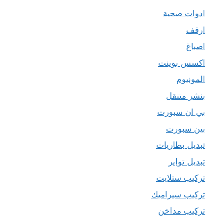
ادوات صحية
ارفف
اصباغ
اكسس بوينت
المونيوم
بنشر متنقل
بي ان سبورت
بين سبورت
تبديل بطاريات
تبديل تواير
تركيب ستلايت
تركيب سيراميك
تركيب مداخن