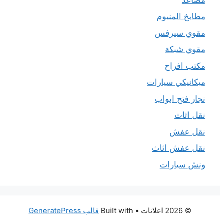
مطابخ المنيوم
مقوي سيرفس
مقوي شبكة
مكتب افراح
ميكانيكي سيارات
نجار فتح ابواب
نقل اثاث
نقل عفش
نقل عفش اثاث
ونش سيارات
© 2026 اعلانات
• Built with
قالب GeneratePress