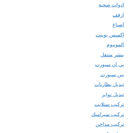
ادوات صحية
ارفف
اصباغ
اكسس بوينت
المونيوم
بنشر متنقل
بي ان سبورت
بين سبورت
تبديل بطاريات
تبديل تواير
تركيب ستلايت
تركيب سيراميك
تركيب مداخن