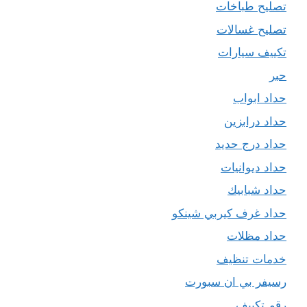
تصليح طباخات
تصليح غسالات
تكييف سيارات
حبر
حداد ابواب
حداد درابزين
حداد درج حديد
حداد ديوانيات
حداد شبابيك
حداد غرف كيربي شينكو
حداد مظلات
خدمات تنظيف
رسيفر بي ان سبورت
رقم تكييف