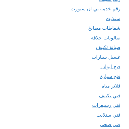
رقم خدمة بي ان سبورت
ستلايت
شفاطات مطابخ
صالونات حلاقة
صيانة تكييف
غسيل سيارات
فتح ابواب
فتح سيارة
فلاتر مياه
فني تكييف
فني رسيفرات
فني ستلايت
فني صحي