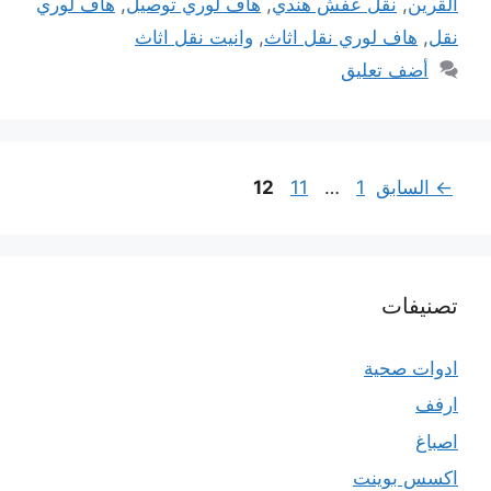
القرين
,
نقل عفش هندي
,
هاف لوري توصيل
,
هاف لوري
نقل
,
هاف لوري نقل اثاث
,
وانيت نقل اثاث
أضف تعليق
Page
Page
Page
←
السابق
1
…
11
12
تصنيفات
ادوات صحية
ارفف
اصباغ
اكسس بوينت