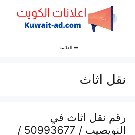
نتقل
لى
لمحتوى
القائمة
نقل اثاث
رقم نقل اثاث في
النويصيب / 50993677 /