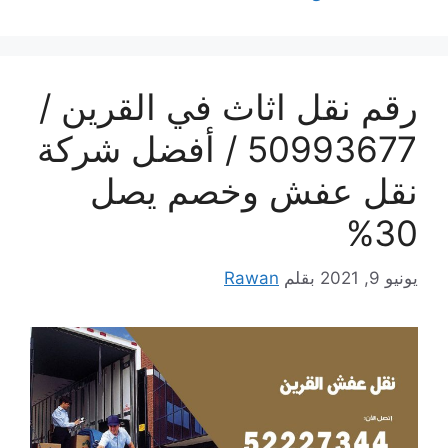
رقم نقل اثاث في القرين /
50993677 / أفضل شركة
نقل عفش وخصم يصل
30%
يونيو 9, 2021
بقلم
Rawan