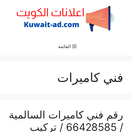
نتقل
لى
لمحتوى
القائمة
فني كاميرات
رقم فني كاميرات السالمية
/ 66428585 / تركيب