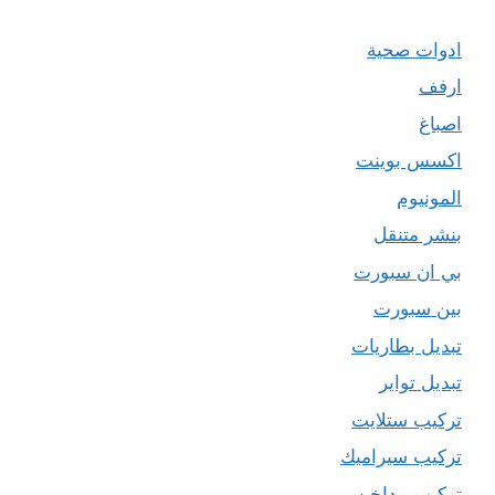
ادوات صحية
ارفف
اصباغ
اكسس بوينت
المونيوم
بنشر متنقل
بي ان سبورت
بين سبورت
تبديل بطاريات
تبديل تواير
تركيب ستلايت
تركيب سيراميك
تركيب مداخن