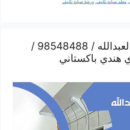
,
معلم صيانة تكييف
,
ورشة صيانة تكييف
رقم صيانة تكييف سعد العبدالله / 98548488 /
 هندي باكستاني