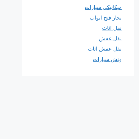
ميكانيكي سيارات
نجار فتح ابواب
نقل اثاث
نقل عفش
نقل عفش اثاث
ونش سيارات