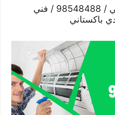
رقم صيانة تكييف الرقعي / 98548488 / فني
ي باكستاني