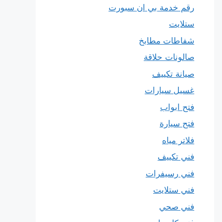
رقم خدمة بي ان سبورت
ستلايت
شفاطات مطابخ
صالونات حلاقة
صيانة تكييف
غسيل سيارات
فتح ابواب
فتح سيارة
فلاتر مياه
فني تكييف
فني رسيفرات
فني ستلايت
فني صحي