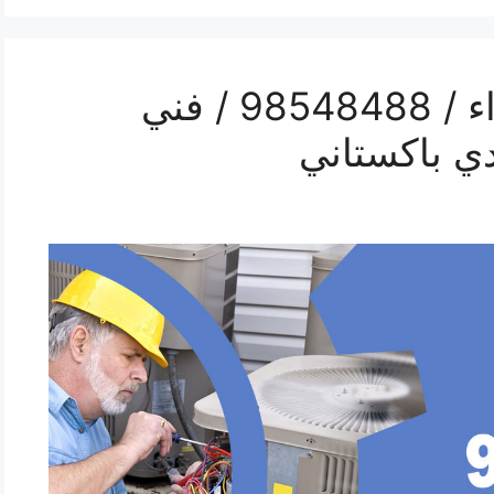
رقم صيانة تكييف الجهراء / 98548488 / فني
ي باكستاني