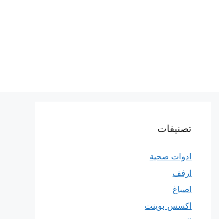
تصنيفات
ادوات صحية
ارفف
اصباغ
اكسس بوينت