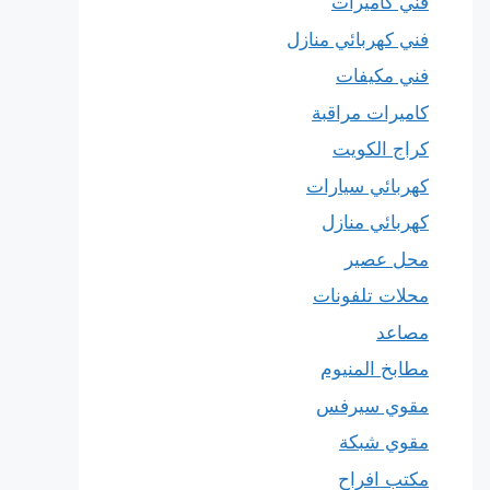
فني كاميرات
فني كهربائي منازل
فني مكيفات
كاميرات مراقبة
كراج الكويت
كهربائي سيارات
كهربائي منازل
محل عصير
محلات تلفونات
مصاعد
مطابخ المنيوم
مقوي سيرفس
مقوي شبكة
مكتب افراح