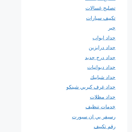
تصليح غسالات
تكييف سيارات
حبر
حداد ابواب
حداد درابزين
حداد درج حديد
حداد ديوانيات
حداد شبابيك
حداد غرف كيربي شينكو
حداد مظلات
خدمات تنظيف
رسيفر بي ان سبورت
رقم تكييف