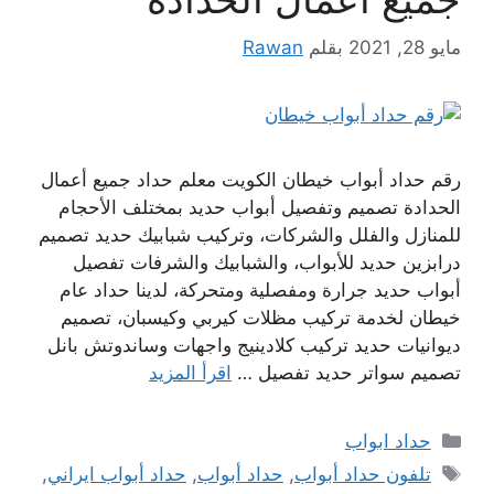
مايو 28, 2021
بقلم
Rawan
رقم حداد أبواب خيطان الكويت معلم حداد جميع أعمال
الحدادة تصميم وتفصيل أبواب حديد بمختلف الأحجام
للمنازل والفلل والشركات، وتركيب شبابيك حديد تصميم
درابزين حديد للأبواب، والشبابيك والشرفات تفصيل
أبواب حديد جرارة ومفصلية ومتحركة، لدينا حداد عام
خيطان لخدمة تركيب مظلات كيربي وكيسبان، تصميم
ديوانيات حديد تركيب كلادينيج واجهات وساندوتش بانل
تصميم سواتر حديد تفصيل …
اقرأ المزيد
التصنيفات
حداد ابواب
الوسوم
تلفون حداد أبواب
,
حداد أبواب
,
حداد أبواب ايراني
,