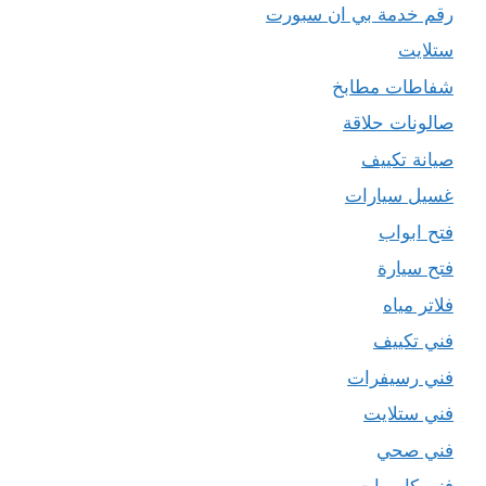
رقم خدمة بي ان سبورت
ستلايت
شفاطات مطابخ
صالونات حلاقة
صيانة تكييف
غسيل سيارات
فتح ابواب
فتح سيارة
فلاتر مياه
فني تكييف
فني رسيفرات
فني ستلايت
فني صحي