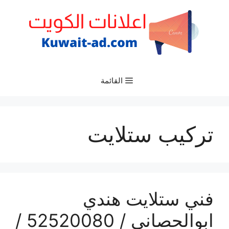
نتقل
لى
لمحتوى
القائمة
تركيب ستلايت
فني ستلايت هندي
ابوالحصاني / 52520080 /