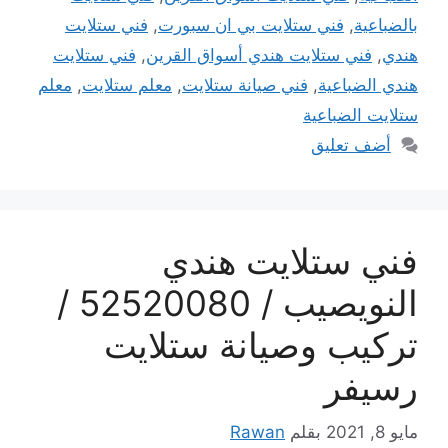
بالضباعية
,
فني ستلايت بي ان سبورت
,
فني ستلايت
هندي
,
فني ستلايت هندي أسواق القرين
,
فني ستلايت
هندي الضباعية
,
فني صيانة ستلايت
,
معلم ستلايت
,
معلم
ستلايت الضباعية
أضف تعليق
فني ستلايت هندي
النويصيب / 52520080 /
تركيب وصيانة ستلايت
رسيفر
مايو 8, 2021
بقلم
Rawan