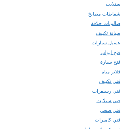
ستلايت
شفاطات مطابخ
صالونات حلاقة
صيانة تكييف
غسيل سيارات
فتح ابواب
فتح سيارة
فلاتر مياه
فني تكييف
فني رسيفرات
فني ستلايت
فني صحي
فني كاميرات