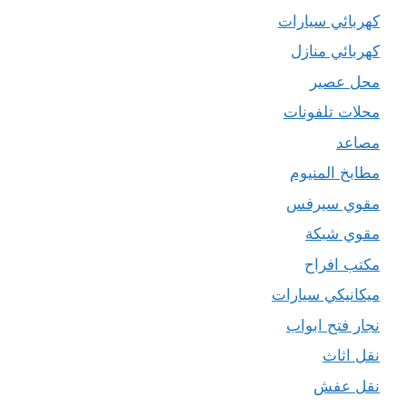
كهربائي سيارات
كهربائي منازل
محل عصير
محلات تلفونات
مصاعد
مطابخ المنيوم
مقوي سيرفس
مقوي شبكة
مكتب افراح
ميكانيكي سيارات
نجار فتح ابواب
نقل اثاث
نقل عفش