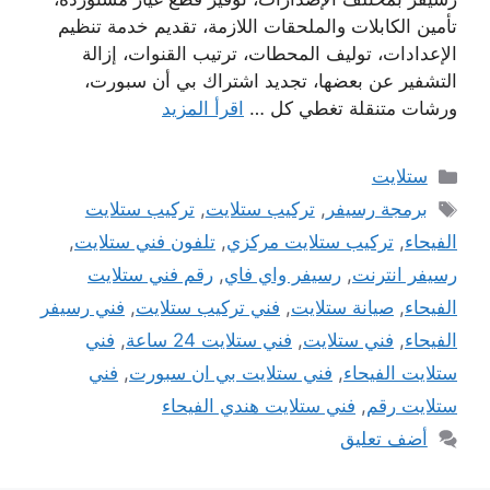
تأمين الكابلات والملحقات اللازمة، تقديم خدمة تنظيم
الإعدادات، توليف المحطات، ترتيب القنوات، إزالة
التشفير عن بعضها، تجديد اشتراك بي أن سبورت،
ورشات متنقلة تغطي كل …
اقرأ المزيد
التصنيفات
ستلايت
الوسوم
برمجة رسيفر
,
تركيب ستلايت
,
تركيب ستلايت
الفيحاء
,
تركيب ستلايت مركزي
,
تلفون فني ستلايت
,
رسيفر انترنت
,
رسيفر واي فاي
,
رقم فني ستلايت
الفيحاء
,
صيانة ستلايت
,
فني تركيب ستلايت
,
فني رسيفر
الفيحاء
,
فني ستلايت
,
فني ستلايت 24 ساعة
,
فني
ستلايت الفيحاء
,
فني ستلايت بي ان سبورت
,
فني
ستلايت رقم
,
فني ستلايت هندي الفيحاء
أضف تعليق