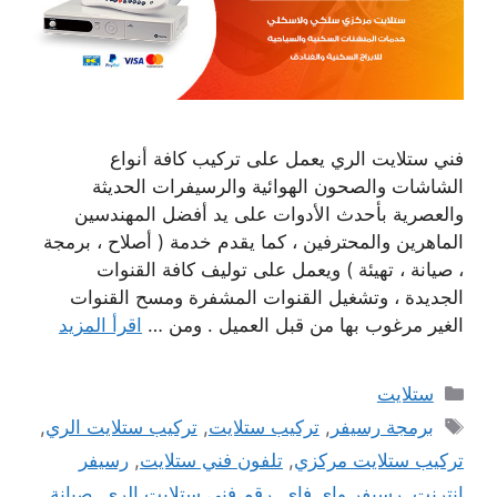
فني ستلايت الري يعمل على تركيب كافة أنواع
الشاشات والصحون الهوائية والرسيفرات الحديثة
والعصرية بأحدث الأدوات على يد أفضل المهندسين
الماهرين والمحترفين ، كما يقدم خدمة ( أصلاح ، برمجة
، صيانة ، تهيئة ) ويعمل على توليف كافة القنوات
الجديدة ، وتشغيل القنوات المشفرة ومسح القنوات
الغير مرغوب بها من قبل العميل . ومن …
اقرأ المزيد
التصنيفات
ستلايت
الوسوم
برمجة رسيفر
,
تركيب ستلايت
,
تركيب ستلايت الري
,
تركيب ستلايت مركزي
,
تلفون فني ستلايت
,
رسيفر
انترنت
,
رسيفر واي فاي
,
رقم فني ستلايت الري
,
صيانة