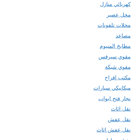
كهربائي منازل
محل عصير
محلات تلفونات
مصاعد
مطابخ المنيوم
مقوي سيرفس
مقوي شبكة
مكتب افراح
ميكانيكي سيارات
نجار فتح ابواب
نقل اثاث
نقل عفش
نقل عفش اثاث