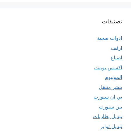
تصنيفات
ادوات صحية
ارفف
اصباغ
اكسس بوينت
المونيوم
بنشر متنقل
بي ان سبورت
بين سبورت
تبديل بطاريات
تبديل تواير