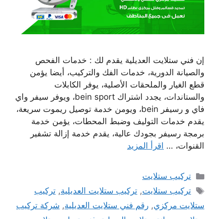
إن فني ستلايت العديلية يقدم لك : خدمات الفحص
والصيانة الدورية، خدمات الفك والتركيب، أيضا يؤمن
قطع الغيار والملحقات الأصلية، يوفر الكابلات
والستاندات، يجدد اشتراك bein sport، ويوفر سيفر واي
فاي و رسيفر bein، ويومن خدمة توصيل ريموت سريعة،
يقدم خدمات التوليف وضبط المحطات، يؤمن خدمة
برمجة رسيفر بجودك عالية، يقدم خدمة إزالة تشفير
القنوات، …
اقرأ المزيد
التصنيفات
تركيب ستلايت
الوسوم
تركيب ستلايت
,
تركيب ستلايت العديلية
,
تركيب
ستلايت مركزي
,
رقم فني ستلايت العديلية
,
شركة تركيب