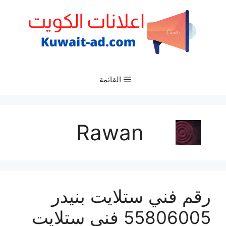
نتقل
لى
لمحتوى
القائمة
Rawan
رقم فني ستلايت بنيدر
55806005 فني ستلايت