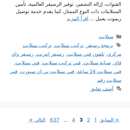
القنوات، إزالة التشفير، توفير الرسيفر العالمية، تأمين
الستلايتات ذات النوع الممتاز، كما يقدم خدمة توصيل
ريموت يعمل …
اقرأ المزيد
التصنيفات
ستلايت
الوسوم
برمجة رسيفر
,
تركيب ستلايت
,
تركيب ستلايت
مركزي
,
تلفون فني ستلايت
,
رسيفر انترنت
,
رسيفر واي
فاي
,
صيانة ستلايت
,
فني تركيب ستلايت
,
فني ستلايت
,
فني ستلايت 24 ساعة
,
فني ستلايت بي ان سبورت
,
فني
ستلايت رقم
أضف تعليق
Page
Page
Page
Page
Page
←
السابق
1
2
3
4
…
637
التالي
→