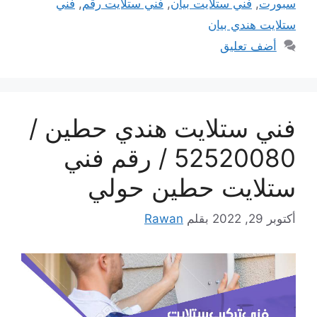
سبورت
,
فني ستلايت بيان
,
فني ستلايت رقم
,
فني
ستلايت هندي بيان
أضف تعليق
فني ستلايت هندي حطين /
52520080 / رقم فني
ستلايت حطين حولي
أكتوبر 29, 2022
بقلم
Rawan