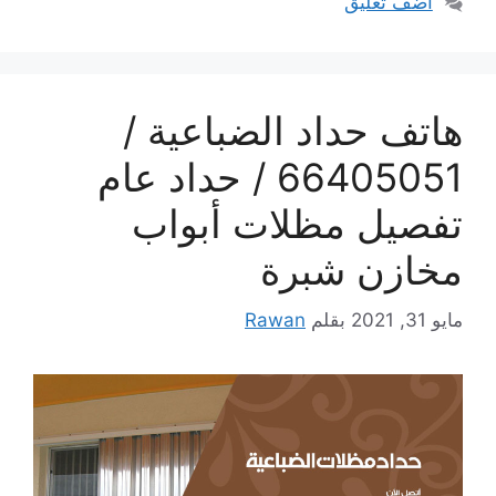
أضف تعليق
هاتف حداد الضباعية /
66405051 / حداد عام
تفصيل مظلات أبواب
مخازن شبرة
مايو 31, 2021
بقلم
Rawan