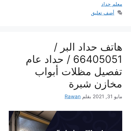
معلم حداد
أضف تعليق
هاتف حداد البر /
66405051 / حداد عام
تفصيل مظلات أبواب
مخازن شبرة
مايو 31, 2021
بقلم
Rawan