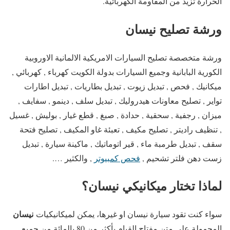
الحرارة تزيد من المقاومة الكهربائية.
ورشة تصليح نيسان
ورشة متخصصة تصليح السيارات الامريكية الالمانية الاوروبية
الكورية البابانية وجميع السيارات بدولة الكويت كهرباء , كهربائي ,
ميكانيك , فحص , تبديل زيوت , تبديل بطاريات , تبديل اطارات
تواير , تصليح معاونات هيدروليك , تبديل سلف , دينمو , سفايف ,
ميزان , رجفية , سحقية , حدادة , صبغ , قطع غيار , بوليش , غسيل
, تنظيف راديتر , تصليح مكيف , تعبئة غاو المكيف , تصليح فتحة
سقف , تبديل طرمبة ماء , قير اتوماتيك , ماكينة سيارة , تبديل
زست دهن فلتر تشحيم ,
فحص كمبيوتر
, والكثير ….
لماذا تختار ميكانيكي نيسان؟
نيسان
سواء كنت تقود سيارة نيسان او غيرها، يمكن لميكانيكيات
المحمولة على متن مفتاح القيام بأكثر من 80 بالمائة من جميع