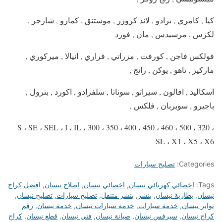
كيا , كامري , برادو , لاند كروزر , موستنق , كمارو , شارجر ,
لكزس , مرسيدس , مان , فورد
فولكس فاجن , كورفت , مزراتي , فراري , انيالا , ميركوري ,
ماركيز , تاهو , يوكن , رانج ,
اسكاليد , افالون , سيراتو , سوناتا , سلفرادو , اكورد , بترول ,
باجيرو , سوبربان , فلكس ,
S ، SE ، SEL ، I ، IL ، 300 ، 350 ، 400 ، 450 ، 460 ، 500 ، 320 ،
SL ، X1 ، X5 ، X6
Categories:
تصليح سيارات
Tags:
اخصائي كهربائي نيسان
,
اخصائي نيسان
,
اصلاح نيسان
,
افضل كراج
نيسان
,
بطارية نيسان
,
بنشر
,
بنشر متنقل
,
تصليح سيارات
,
تصليح نيسان
,
تواير نيسان
,
خدمة سيارات
,
خدمة سيارات نيسان
,
خدمة نيسان
,
رقم
كراج نيسان
,
سيرفس نيسان
,
صيانة نيسان
,
فني نيسان
,
قطع نيسان
,
كراج