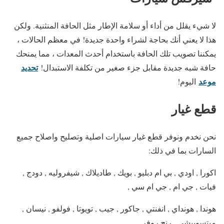
لا شيء يقلل من أداء أو سلامة الإطار مثل الحافة المنثنية. ولكن
هذا لا يعني أنك بحاجة لشراء واحدة جديدة! في معظم الحالات ،
يمكننا تصويب تلك الحافة باستخدام أحدث المعدات ، مما يمنحك
تحديد
حافة شبه جديدة مقابل جزء صغير من تكلفة الاستبدال!
موعد
اليوم!
قطع غيار
نحن نخدم ونوفر قطع غيار سيارات اصلية وتصليح واصلاح جميع
السارات بما في ذلك:
اكورا , اودي , بي ام دبليو , بويك , طاديلاك , شيفروليه , دودج ,
فيات , جي ام , جي ام سي ,
هوندا , هونداي , انفنتي , جاكور , جيب , تويوتا , فولفو , نيسان ,
ميتسوبيشي , رنج روفر ,