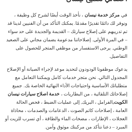
مركز خدمة نيسان
في
، نأخذ الوقت أيضًا لشرح كل وظيفة ،
ونوفر لك دائمًا تقديرًا مقدمًا. يمكنك التأكد من أن الفنيين لدينا قد
تم تدريبهم على إصلاح سيارتك – القديمة والجديدة على حد سواء
– في المرة الأولى. إصلاحاتنا مدعومة بضمان مجاني على الصعيد
الوطني. يرجى الاستفسار من موظفي المتجر للحصول على
التفاصيل.
يدعوك موظفونا الودودون لتحديد موعد لإجراء الصيانة أو الإصلاح
المجدول التالي. نحن متجر خدمات كامل ويمكننا التعامل مع
متطلباتك الأساسية واحتياجات الأداء النهائية الخاصة بك. جميع
خدمة اصلاح سيارات نيسان
إصلاحاتك التلقائية ، من البطاريات ،
الكويت
,
الفرامل ، البريك, إلى عمليات الضبط ، فحص الحالة
العامة ، إصلاحات كاتم الصوت ، الدعامات والصدمات ، محاذاة
العجلات ، الإطارات ، مضخات الماء والطاقة ، أي تسرب للزيت أو
المبرد – دعنا نتأكد من مركبتك موثوق وآمن.